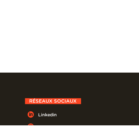
RÉSEAUX SOCIAUX

Linkedin

Instagram
