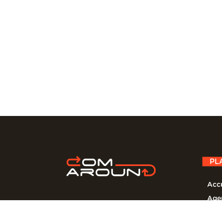
PL
Accu
Age
Proj