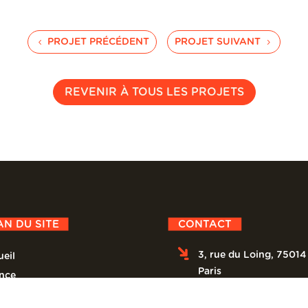
PROJET PRÉCÉDENT
PROJET SUIVANT
REVENIR À TOUS LES PROJETS
AN DU SITE
CONTACT
3, rue du Loing, 75014
eil
Paris
nce
ets
+33 (1) 77 15 67 88